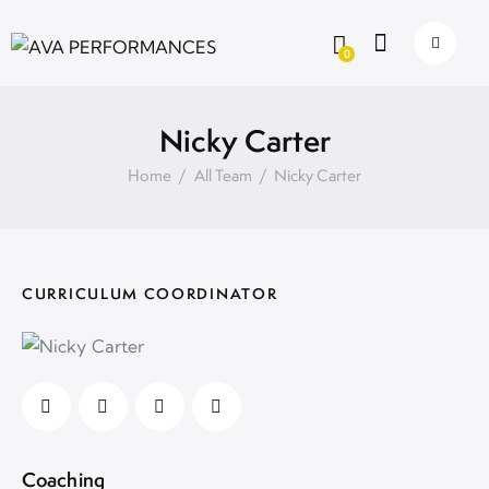
0
Nicky Carter
Home
All Team
Nicky Carter
CURRICULUM COORDINATOR
0%
Coaching