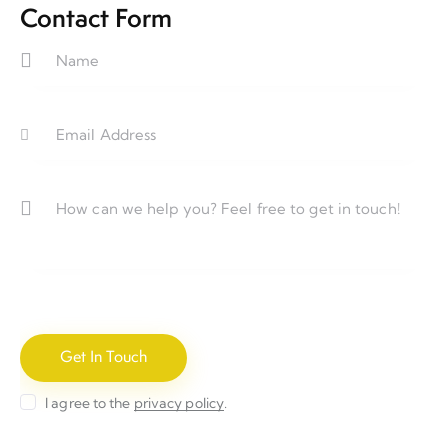
on
Contact Form
e:
I agree to the
privacy policy
.