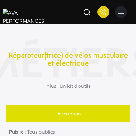
MÉTIER
Réparateur(trice) de vélos musculaire
et électrique
inlus : un kit d'outils
Description
Public
: Tous publics